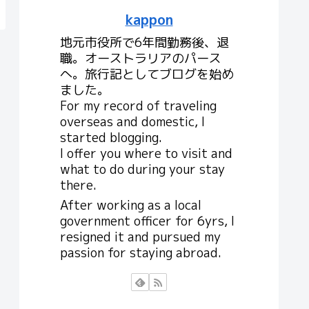
kappon
地元市役所で6年間勤務後、退
職。オーストラリアのパース
へ。旅行記としてブログを始め
ました。
For my record of traveling
overseas and domestic, I
started blogging.
I offer you where to visit and
what to do during your stay
there.
After working as a local
government officer for 6yrs, I
resigned it and pursued my
passion for staying abroad.