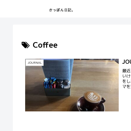
Coffee
JO
JOURNAL
最近
いけ
をし
マを