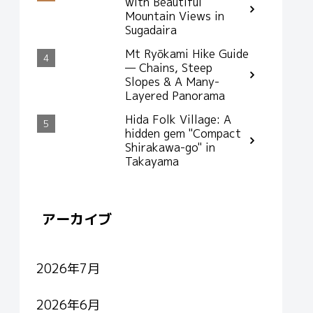
with Beautiful
Mountain Views in
Sugadaira
Mt Ryōkami Hike Guide
— Chains, Steep
Slopes & A Many-
Layered Panorama
Hida Folk Village: A
hidden gem "Compact
Shirakawa-go" in
Takayama
アーカイブ
2026年7月
2026年6月